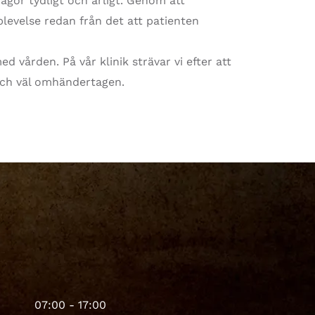
rågor tydligt och ärligt. Genom att
levelse redan från det att patienten
d vården. På vår klinik strävar vi efter att
och väl omhändertagen.
07:00 - 17:00