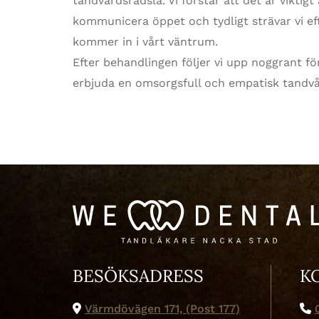
tandvårdsrädsla. Vi förstår att det är viktig
kommunicera öppet och tydligt strävar vi ef
kommer in i vårt väntrum.
Efter behandlingen följer vi upp noggrant för
erbjuda en omsorgsfull och empatisk tandvå
BESÖKSADRESS
K
Värmdövägen 171, (Post 177)

