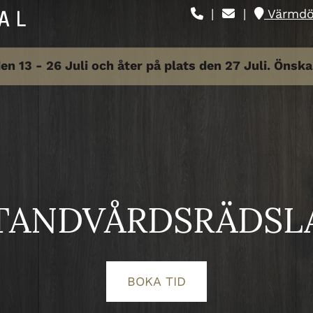
|
|
Värmdöv



en 13 - 26 Juli och åter på plats den 27 Juli. Önsk
TANDVÅRDSRÄDSL
BOKA TID