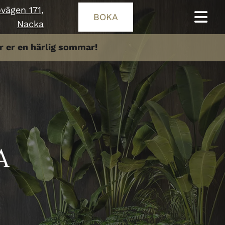
ägen 171,
BOKA
Nacka
ar er en härlig sommar!
A