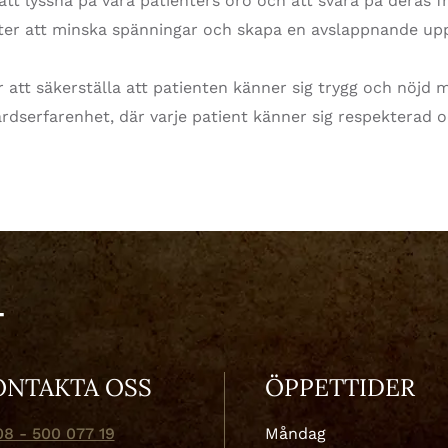
t att lyssna på våra patienters oro och att svara på deras f
ter att minska spänningar och skapa en avslappnande upp
 att säkerställa att patienten känner sig trygg och nöjd me
rdserfarenhet, där varje patient känner sig respekterad 
ONTAKTA OSS
ÖPPETTIDER
08 - 500 077 19
Måndag